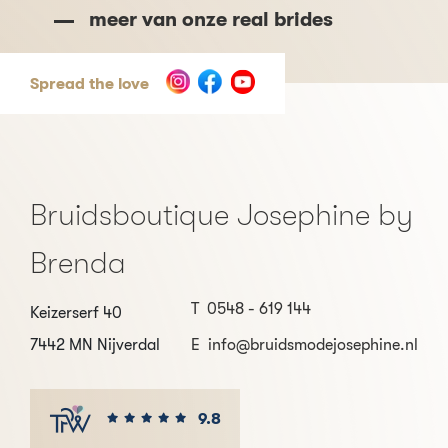
meer van onze real brides
Spread the love
Bruidsboutique Josephine by
Brenda
T
0548 - 619 144
Keizerserf 40
7442 MN Nijverdal
E
info@bruidsmodejosephine.nl
9.8