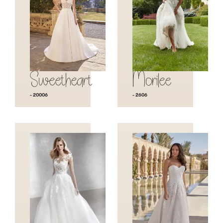
Sweetheart
Morilee
- 20006
- 2606