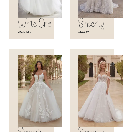
White One
Sincerity
- Felicidad
- 44427