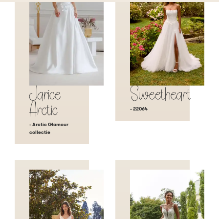
Jarice
Sweetheart
Arctic
- 22064
- Arctic Glamour
collectie