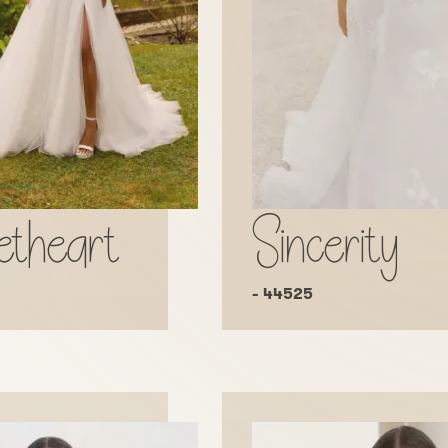
theart
Sincerity
- 44525