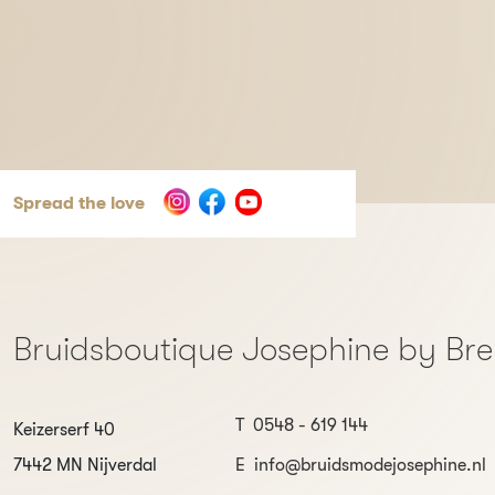
Spread the love
Bruidsboutique Josephine by Br
T
0548 - 619 144
Keizerserf 40
7442 MN Nijverdal
E
info@bruidsmodejosephine.nl