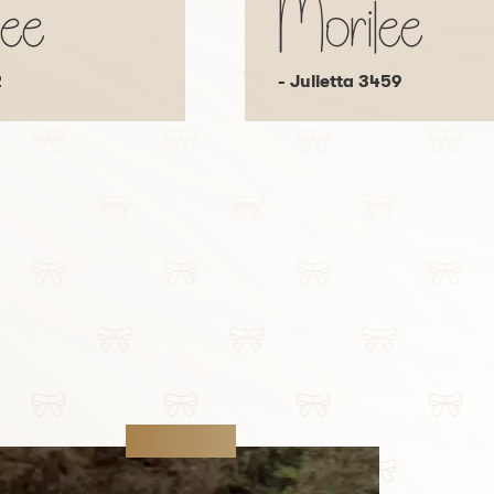
lee
Morilee
2
- Julietta 3459