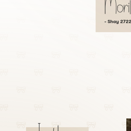
Mori
- Shay 272