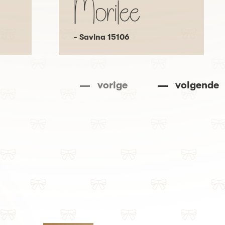
Morilee
- Savina 15106
vorige
volgende