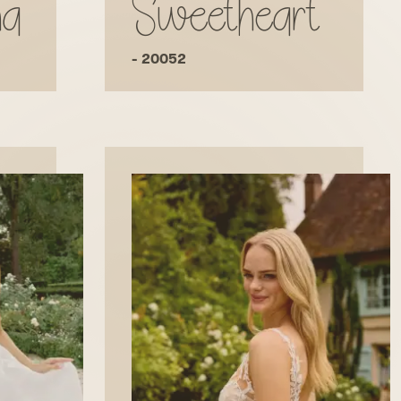
na
Sweetheart
- 20052