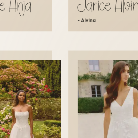
e Anja
Jarice Alvi
- Alvina