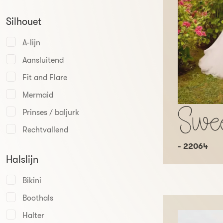
Silhouet
A-lijn
Aansluitend
Fit and Flare
Mermaid
Prinses / baljurk
Swee
Rechtvallend
- 22064
Halslijn
Bikini
Boothals
Halter