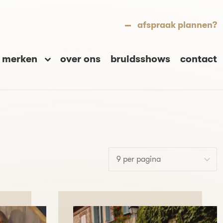
afspraak plannen?
merken
over ons
bruidsshows
contact