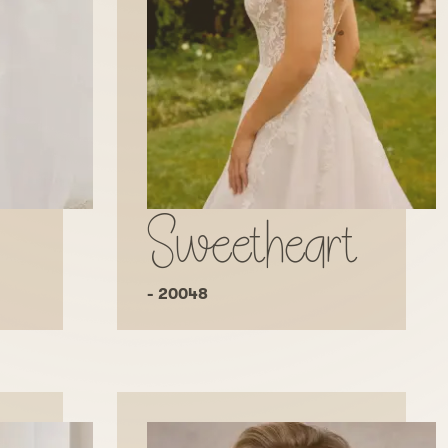
Sweetheart
- 20048