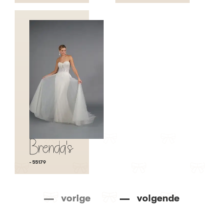
Brenda's
- 55179
vorige
volgende