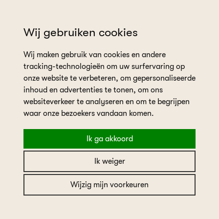
wil je een afspraak plannen?
Wij gebruiken cookies
Wij maken gebruik van cookies en andere
tracking-technologieën om uw surfervaring op
onze website te verbeteren, om gepersonaliseerde
inhoud en advertenties te tonen, om ons
websiteverkeer te analyseren en om te begrijpen
home
maak een afspraak
waar onze bezoekers vandaan komen.
Maak een afspraak
Ik ga akkoord
Ik weiger
Wijzig mijn voorkeuren
Leuk dat je bij ons wilt komen passen. Vul het
onderstaande formulier in. Je krijgt een bevestiging of