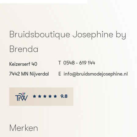
Bruidsboutique Josephine by
Brenda
T
0548 - 619 144
Keizerserf 40
7442 MN Nijverdal
E
info@bruidsmodejosephine.nl
9.8
Merken