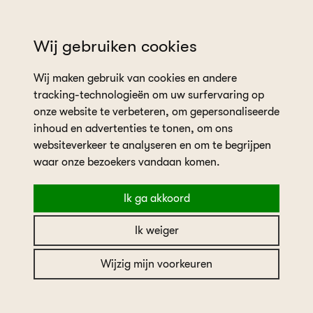
wil je een afspraak plannen?
Wij gebruiken cookies
Wij maken gebruik van cookies en andere
tracking-technologieën om uw surfervaring op
onze website te verbeteren, om gepersonaliseerde
inhoud en advertenties te tonen, om ons
websiteverkeer te analyseren en om te begrijpen
waar onze bezoekers vandaan komen.
Algemene voorwaarden
Ik ga akkoord
Ik weiger
CBW-ERKEND VOORWAARDEN VOOR BRUIDSMODE
Wijzig mijn voorkeuren
EN MAATWERK