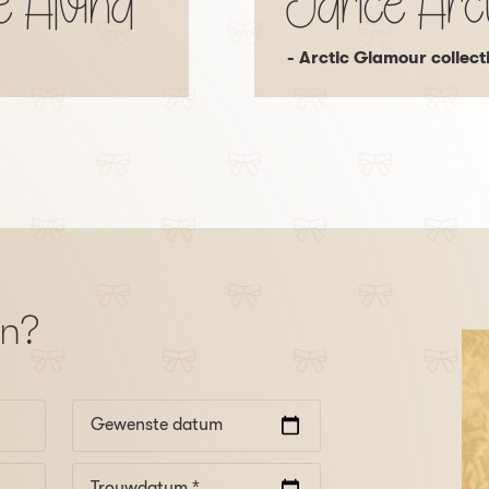
e Alvina
Jarice Arct
- Arctic Glamour collect
en?
Gewenste datum
Trouwdatum *