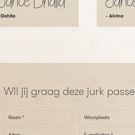
Jarice Dhalia
Jaric
 Dahlia
- Alvina
Wil jij graag deze jurk pass