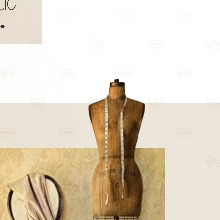
ic
Jarice Dhalia
ie
- Dahlia