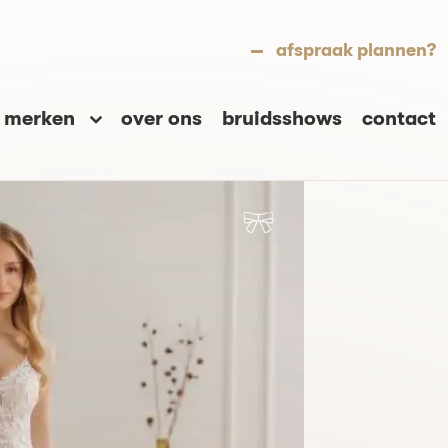
afspraak plannen?
merken
over ons
bruidsshows
contact