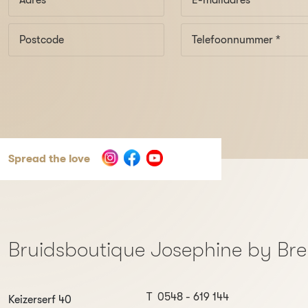
Spread the love
Bruidsboutique Josephine by Br
T
0548 - 619 144
Keizerserf 40