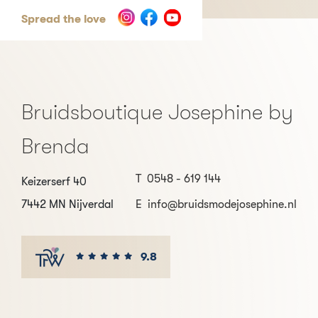
Spread the love
Bruidsboutique Josephine by
Brenda
T
0548 - 619 144
Keizerserf 40
7442 MN Nijverdal
E
info@bruidsmodejosephine.nl
9.8