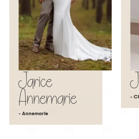
Jarice
J
Annemarie
- C
- Annemarie