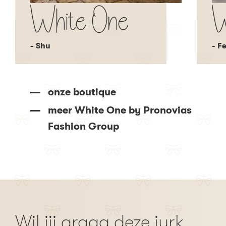
White One
W
- Shu
- F
onze boutique
meer White One by Pronovias
Fashion Group
Wil jij graag deze jurk