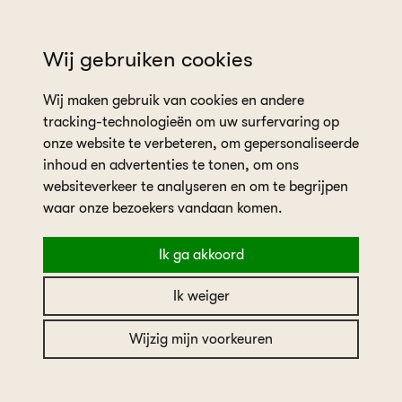
wil je een afspraak plannen?
Wij gebruiken cookies
Wij maken gebruik van cookies en andere
tracking-technologieën om uw surfervaring op
onze website te verbeteren, om gepersonaliseerde
inhoud en advertenties te tonen, om ons
websiteverkeer te analyseren en om te begrijpen
home
collectie
White One
waar onze bezoekers vandaan komen.
Ik ga akkoord
White One
Ik weiger
White One by Pronovias Fashion Group
Wijzig mijn voorkeuren
Merk
White One by Pronovias Fashion Group