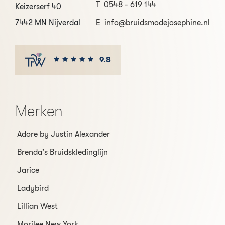
T
0548 - 619 144
Keizerserf 40
7442 MN Nijverdal
E
info@bruidsmodejosephine.nl
9.8
Merken
Adore by Justin Alexander
Brenda's Bruidskledinglijn
Jarice
Ladybird
Lillian West
Morilee New York