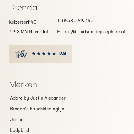
Brenda
T
0548 - 619 144
Keizerserf 40
7442 MN Nijverdal
E
info@bruidsmodejosephine.nl
9.8
Merken
Adore by Justin Alexander
Brenda's Bruidskledinglijn
Jarice
Ladybird