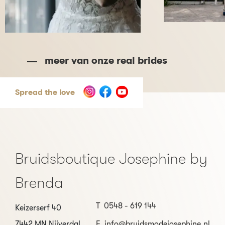
meer van onze real brides
Spread the love
Bruidsboutique Josephine by
Brenda
T
0548 - 619 144
Keizerserf 40
7442 MN Nijverdal
E
info@bruidsmodejosephine.nl