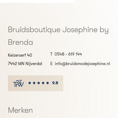
Bruidsboutique Josephine by
Brenda
T
0548 - 619 144
Keizerserf 40
7442 MN Nijverdal
E
info@bruidsmodejosephine.nl
9.8
Merken