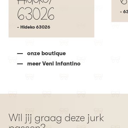
Hideko/
6
63026
- 6
- Hideko 63026
onze boutique
meer Veni Infantino
Wil jij graag deze jurk