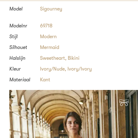
Model
Sigourney
Modelnr
69718
Stijl
Modern
Silhouet
Mermaid
Halslijn
Sweetheart
,
Bikini
Kleur
Ivory/Nude, Ivory/Ivory
Materiaal
Kant