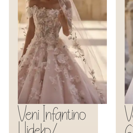
Veni Infantino
V