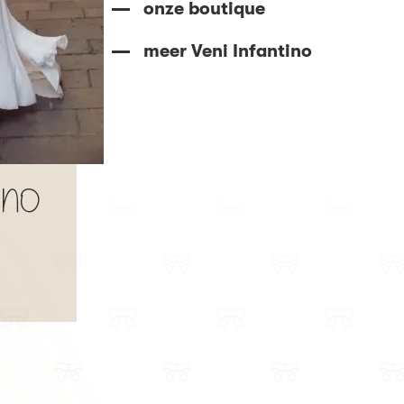
onze boutique
meer Veni Infantino
ino
Veni Infantino
69858 /
Karlotte
- Karlotte 69858