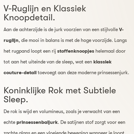
V-Ruglijn en Klassiek
Knoopdetail.
Aan de achterzijde is de jurk voorzien van een stijlvolle
V-
ruglijn
, die mooi in balans is met de hoge voorzijde. Langs
het rugpand loopt een rij
stoffenknoopjes
helemaal door
tot aan het uiteinde van de sleep, wat een
klassiek
couture-detail
toevoegt aan deze moderne prinsessenjurk.
Koninklijke Rok met Subtiele
Sleep.
De rok is wijd en volumineus, zoals je verwacht van een
echte
prinsessenbaljurk
. De satijnen stof zorgt voor een
zachte glans en een vloeiende beweging wanneer je loopt.