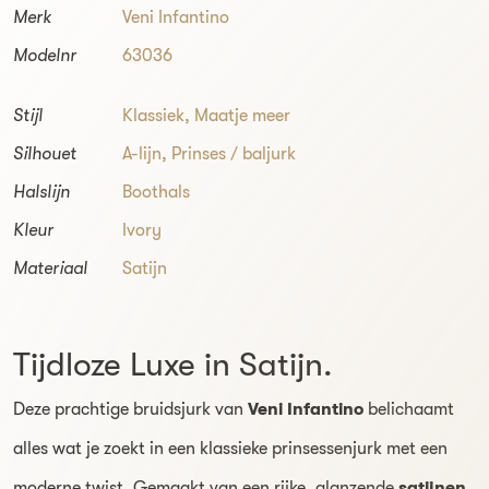
Merk
Veni Infantino
Modelnr
63036
Stijl
Klassiek
,
Maatje meer
Silhouet
A-lijn
,
Prinses / baljurk
Halslijn
Boothals
Kleur
Ivory
Materiaal
Satijn
Tijdloze Luxe in Satijn.
Deze prachtige bruidsjurk van
Veni Infantino
belichaamt
alles wat je zoekt in een klassieke prinsessenjurk met een
moderne twist. Gemaakt van een rijke, glanzende
satijnen