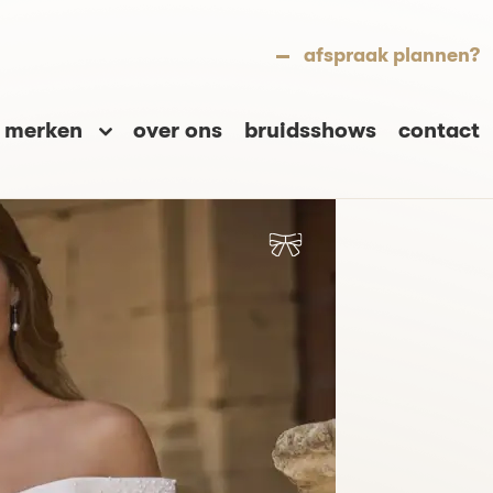
afspraak plannen?
merken
over ons
bruidsshows
contact