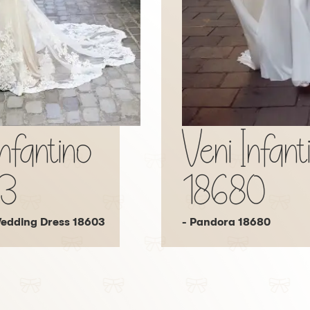
Infantino
Veni Infant
03
18680
Wedding Dress 18603
- Pandora 18680