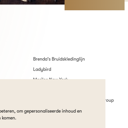
Brenda's Bruidskledinglijn
Ladybird
Morilee New York
Sweetheart
White One by Pronovias Fashion Group
beteren, om gepersonaliseerde inhoud en
n komen.