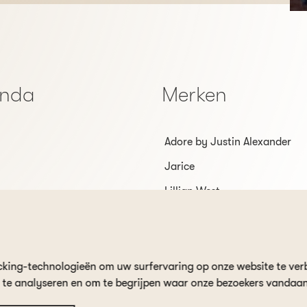
enda
Merken
Adore by Justin Alexander
Jarice
Lillian West
Sincerity
Veni Infantino
cking-technologieën om uw surfervaring op onze website te ver
r te analyseren en om te begrijpen waar onze bezoekers vandaa