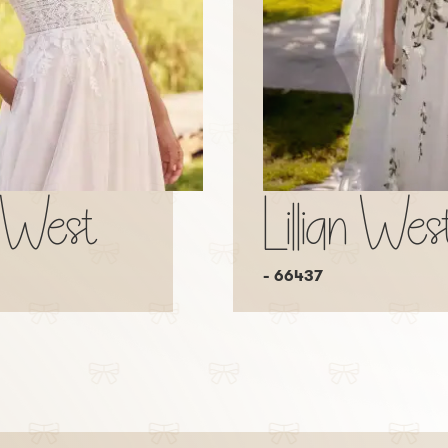
n West
Lillian Wes
- 66437