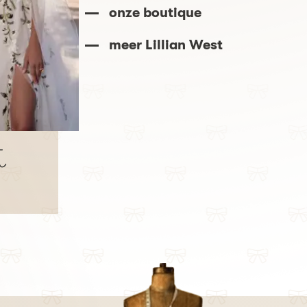
onze boutique
meer Lillian West
t
Lillian West
- 66321