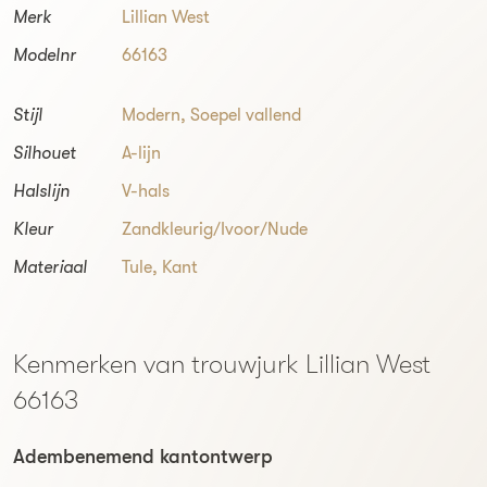
Merk
Lillian West
Modelnr
66163
Stijl
Modern
,
Soepel vallend
Silhouet
A-lijn
Halslijn
V-hals
Kleur
Zandkleurig/Ivoor/Nude
Materiaal
Tule, Kant
Kenmerken van trouwjurk Lillian West
66163
Adembenemend kantontwerp