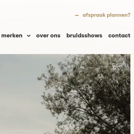
afspraak plannen?
merken
over ons
bruidsshows
contact