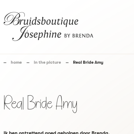
home
in the picture
Real Bride Amy
Real Bride Amy
Ik ben ontzettend goed geholpen door Brenda.