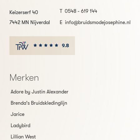
T
0548 - 619 144
Keizerserf 40
7442 MN Nijverdal
E
info@bruidsmodejosephine.nl
9.8
Merken
Adore by Justin Alexander
Brenda's Bruidskledinglijn
Jarice
Ladybird
Lillian West