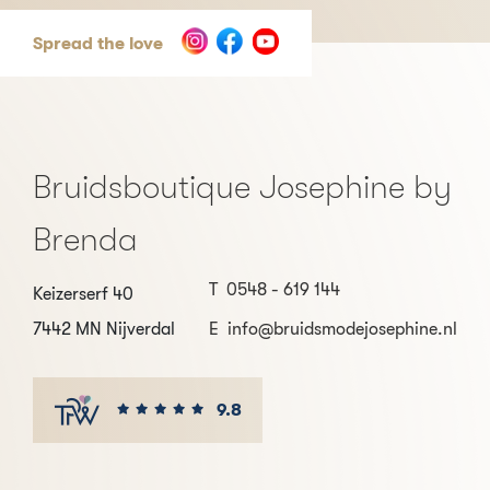
Spread the love
Bruidsboutique Josephine by
Brenda
T
0548 - 619 144
Keizerserf 40
7442 MN Nijverdal
E
info@bruidsmodejosephine.nl
9.8