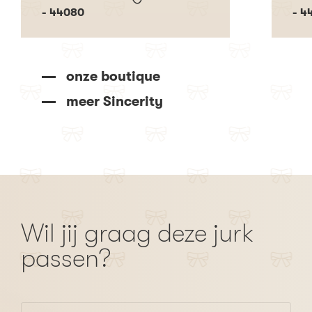
- 44080
- 4
onze boutique
meer Sincerity
Wil jij graag deze jurk
passen?