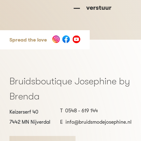
verstuur
Spread the love
Bruidsboutique Josephine by
Brenda
T
0548 - 619 144
Keizerserf 40
7442 MN Nijverdal
E
info@bruidsmodejosephine.nl