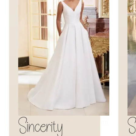
Sincerity
S