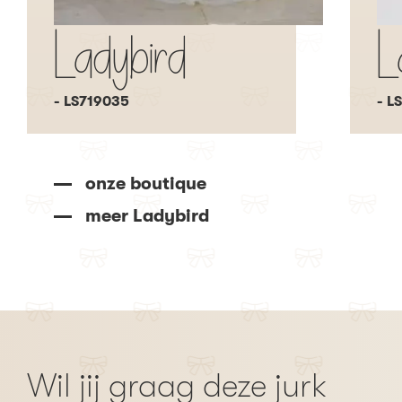
Ladybird
L
- LS719035
- L
onze boutique
meer Ladybird
Wil jij graag deze jurk