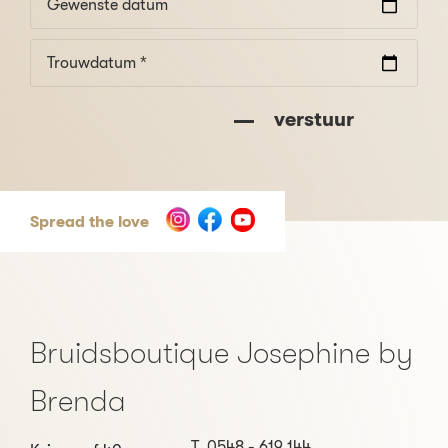
Gewenste datum
Trouwdatum *
verstuur
Spread the love
Bruidsboutique Josephine by
Brenda
T
0548 - 619 144