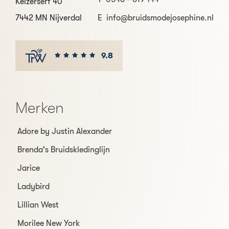
Keizerserf 40
7442 MN Nijverdal
E
info@bruidsmodejosephine.nl
9.8
Merken
Adore by Justin Alexander
Brenda's Bruidskledinglijn
Jarice
Ladybird
Lillian West
Morilee New York