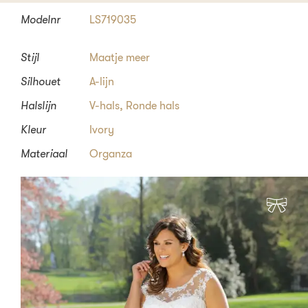
Modelnr
LS719035
Stijl
Maatje meer
Silhouet
A-lijn
Halslijn
V-hals
,
Ronde hals
Kleur
Ivory
Materiaal
Organza