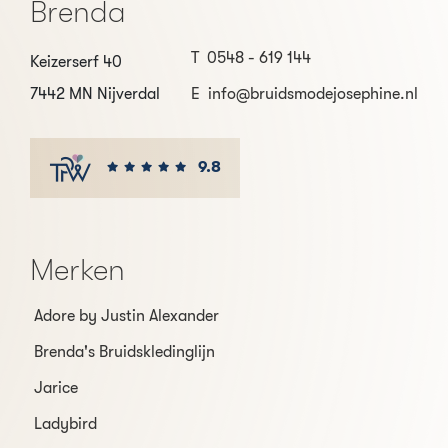
Brenda
T
0548 - 619 144
Keizerserf 40
7442 MN Nijverdal
E
info@bruidsmodejosephine.nl
9.8
Merken
Adore by Justin Alexander
Brenda's Bruidskledinglijn
Jarice
Ladybird