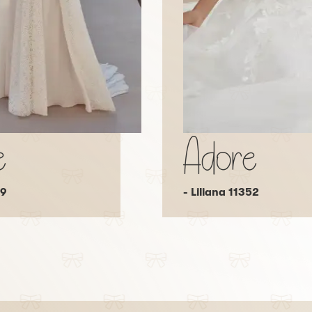
e
Adore
19
- Liliana 11352