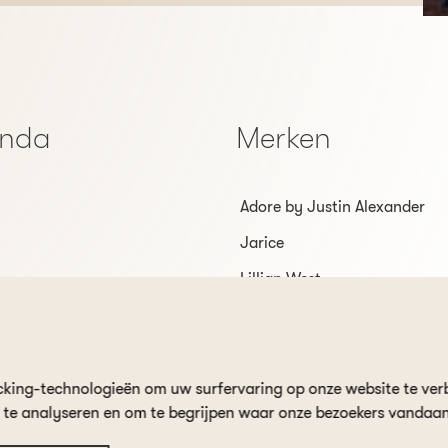
enda
Merken
Adore by Justin Alexander
Jarice
Lillian West
Sincerity
Veni Infantino
cking-technologieën om uw surfervaring op onze website te ver
r te analyseren en om te begrijpen waar onze bezoekers vandaa