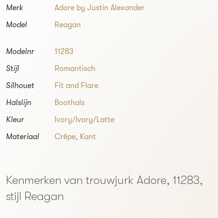
Merk
Adore by Justin Alexander
Model
Reagan
Modelnr
11283
Stijl
Romantisch
Silhouet
Fit and Flare
Halslijn
Boothals
Kleur
Ivory/Ivory/Latte
Materiaal
Crêpe, Kant
Kenmerken van trouwjurk Adore, 11283,
stijl Reagan