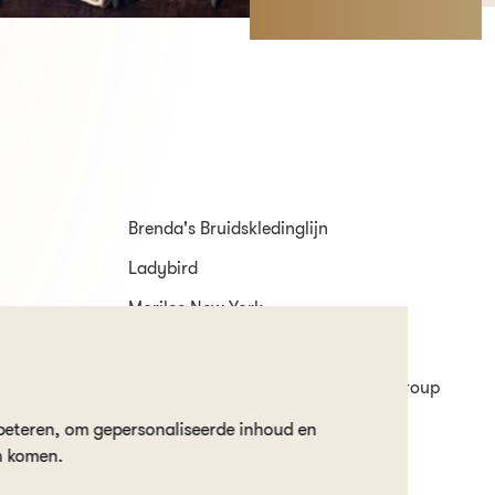
Brenda's Bruidskledinglijn
Ladybird
Morilee New York
Sweetheart
White One by Pronovias Fashion Group
beteren, om gepersonaliseerde inhoud en
n komen.