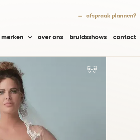
afspraak plannen?
merken
over ons
bruidsshows
contact