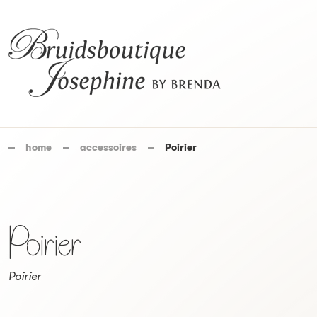
home
accessoires
Poirier
Poirier
Poirier