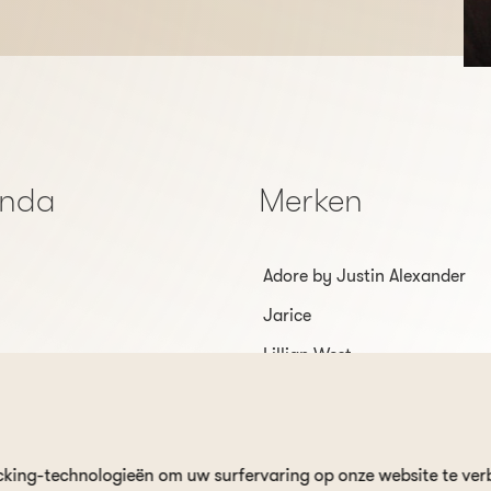
enda
Merken
Adore by Justin Alexander
Jarice
Lillian West
Sincerity
Veni Infantino
cking-technologieën om uw surfervaring op onze website te ver