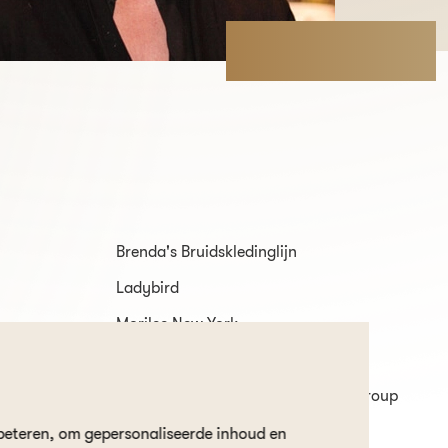
Brenda's Bruidskledinglijn
Ladybird
Morilee New York
Sweetheart
White One by Pronovias Fashion Group
beteren, om gepersonaliseerde inhoud en