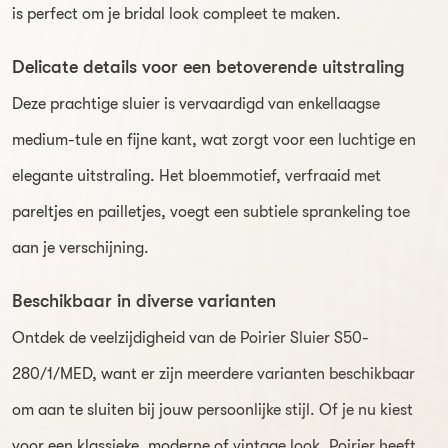
is perfect om je bridal look compleet te maken.
Delicate details voor een betoverende uitstraling
Deze prachtige sluier is vervaardigd van enkellaagse
medium-tule en fijne kant, wat zorgt voor een luchtige en
elegante uitstraling. Het bloemmotief, verfraaid met
pareltjes en pailletjes, voegt een subtiele sprankeling toe
aan je verschijning.
Beschikbaar in diverse varianten
Ontdek de veelzijdigheid van de Poirier Sluier S50-
280/1/MED, want er zijn meerdere varianten beschikbaar
om aan te sluiten bij jouw persoonlijke stijl. Of je nu kiest
voor een klassieke, moderne of vintage look, Poirier heeft