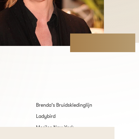
Brenda's Bruidskledinglijn
Ladybird
Morilee New York
Sweetheart