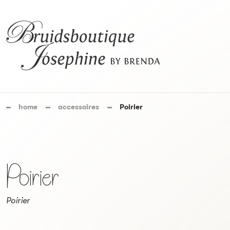
home
accessoires
Poirier
Poirier
Poirier