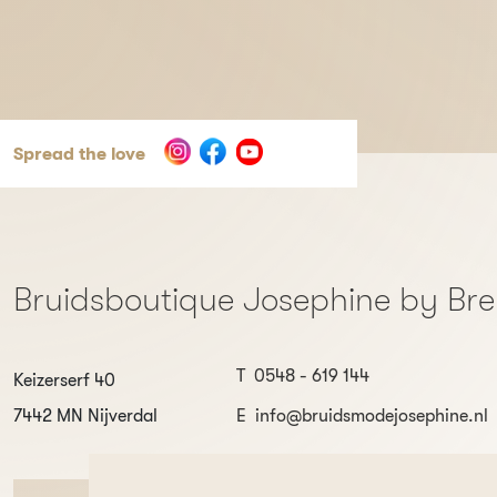
Spread the love
Bruidsboutique Josephine by Br
T
0548 - 619 144
Keizerserf 40
7442 MN Nijverdal
E
info@bruidsmodejosephine.nl