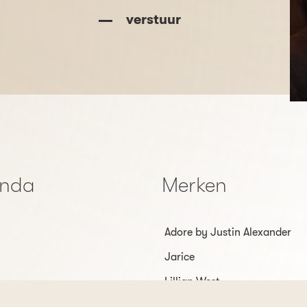
verstuur
enda
Merken
Adore by Justin Alexander
Jarice
Lillian West
Sincerity